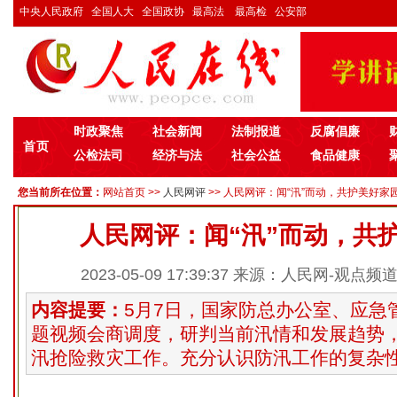
中央人民政府
全国人大
全国政协
最高法
最高检
公安部
时政聚焦
社会新闻
法制报道
反腐倡廉
首页
公检法司
经济与法
社会公益
食品健康
您当前所在位置：
网站首页
>>
人民网评
>> 人民网评：闻“汛”而动，共护美好家园 
人民网评：闻“汛”而动，共
2023-05-09 17:39:37 来源：人民网-观点频
内容提要：
5月7日，国家防总办公室、应急
题视频会商调度，研判当前汛情和发展趋势
汛抢险救灾工作。充分认识防汛工作的复杂性.