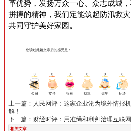
革优势，发扬万众一心、众志成城，
拼搏的精神，我们定能筑起防汛救灾
共同守护美好家园。
您读过此篇文章后的感受是：
0
0
0
0
0
0
欠扁
支持
很棒
找骂
搞笑
扯淡
上一篇：人民网评：这家企业沦为境外情报
解！
下一篇：财经时评：用准绳和利剑治理互联
相关文章