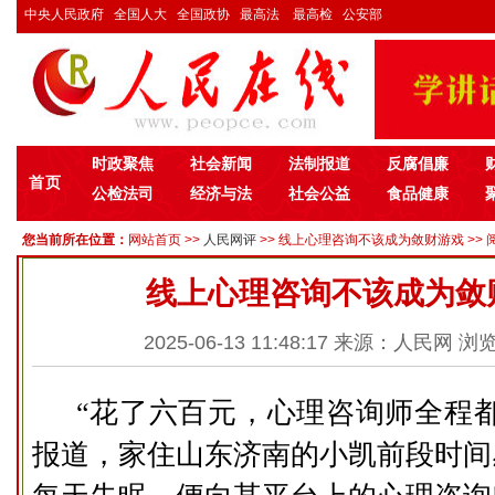
中央人民政府
全国人大
全国政协
最高法
最高检
公安部
时政聚焦
社会新闻
法制报道
反腐倡廉
首页
公检法司
经济与法
社会公益
食品健康
您当前所在位置：
网站首页
>>
人民网评
>> 线上心理咨询不该成为敛财游戏 >> 
线上心理咨询不该成为敛
2025-06-13 11:48:17 来源：人民网 浏
“花了六百元，心理咨询师全程
报道，家住山东济南的小凯前段时间