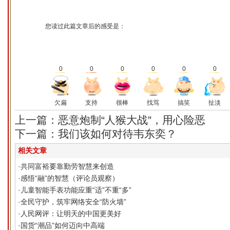
您读过此篇文章后的感受是：
0
0
0
0
0
0
欠扁
支持
很棒
找骂
搞笑
扯淡
上一篇：恶意炮制“人猴大战”，用心险恶
下一篇：我们该如何对待韦东奕？
相关文章
·
共同富裕要靠勤劳智慧来创造
·
感悟“融”的智慧（评论员观察）
·
儿童智能手表功能应重“适”不重“多”
·
全民守护，筑牢网络安全“防火墙”
·
人民网评：让明天的中国更美好
·
国货“潮品”如何迈向中高端