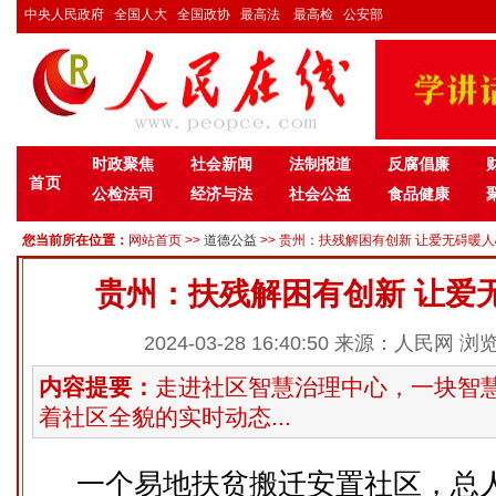
中央人民政府
全国人大
全国政协
最高法
最高检
公安部
时政聚焦
社会新闻
法制报道
反腐倡廉
首页
公检法司
经济与法
社会公益
食品健康
您当前所在位置：
网站首页
>>
道德公益
>> 贵州：扶残解困有创新 让爱无碍暖人心
贵州：扶残解困有创新 让爱
2024-03-28 16:40:50 来源：人民网 浏
内容提要：
走进社区智慧治理中心，一块智
着社区全貌的实时动态...
一个易地扶贫搬迁安置社区，总人口4