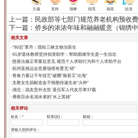
欠扁
支持
很棒
找骂
搞笑
扯淡
上一篇：民政部等七部门规范养老机构预收
下一篇：侨乡的浓浓年味和融融暖意（锦绣
相关文章
·
“90后”覃丹：我给三峡文物当医生
·
91岁退休教师坚持捐资助学：帮助困难学生是一生信念
·
慈善法修正草案征意见 规范个人求助行为和个人求助平台
·
杭州亚残运会竞赛场馆有爱无“碍”
·
青春力量让千年技艺“破圈”焕新又“出海”
·
支教女生捐献造血干细胞传递生命“火种”
·
湖北：战友意外去世 退伍军人代友尽孝37载
·
勇救百余名溺水者的“水上英雄”
相关评论
姓名：
*
联系QQ：
邮箱：
请输入您的评论：