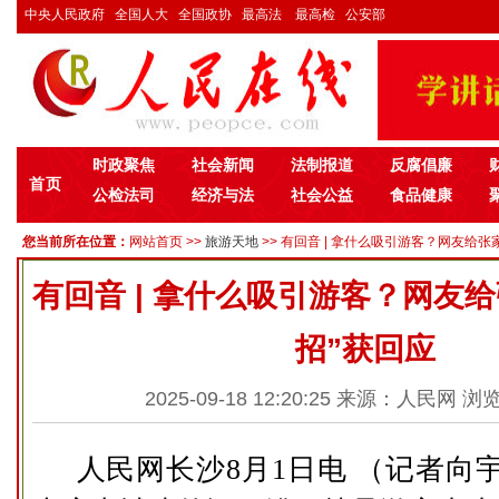
中央人民政府
全国人大
全国政协
最高法
最高检
公安部
时政聚焦
社会新闻
法制报道
反腐倡廉
首页
公检法司
经济与法
社会公益
食品健康
您当前所在位置：
网站首页
>>
旅游天地
>> 有回音 | 拿什么吸引游客？网友给张家
有回音 | 拿什么吸引游客？网友
招”获回应
2025-09-18 12:20:25 来源：人民网 浏
人民网长沙8月1日电 （记者向