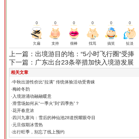
0
0
0
0
0
0
欠扁
支持
很棒
找骂
搞笑
扯淡
上一篇：出境游目的地：“5小时飞行圈”受捧
下一篇：广东出台23条举措加快入境游发展
相关文章
·
中秋出游性价比“拉满” 传统体验活动受青睐
·
梅岭冬韵
·
入境游涌动融融暖意
·
滑雪场如何从“一季火”到“四季热”？
·
花开春意浓
·
四川九寨沟：雪后的神仙池28道拐耀眼夺目
·
元旦假期冰雪热
·
出行旺季，别忘了线上预约