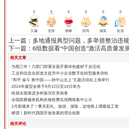
0
0
0
0
0
0
欠扁
支持
很棒
找骂
搞笑
扯淡
上一篇：多地通报典型问题，多举措整治违
下一篇：6组数据看“中国创造”激活高质量发
相关文章
·
为期三年！六部门部署全面开展绿色建材下乡活动
·
工业和信息化部发文提升中小企业数字化转型服务供给
·
“和平 奋斗 救中国——孙中山北上”主题活动在上海举行
·
2024年服贸会将于9月12日至16日举办
·
绘就全面推进乡村振兴壮美画卷
·
全国殡葬服务机构价格收费实现网络集中公示
·
2月新规来了！事关彩礼、旅游、保险，这地将上调最低工资
·
瞭望丨新时代我国开放发展的理论创新
相关评论