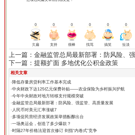
0
0
0
0
0
0
欠扁
支持
很棒
找骂
搞笑
扯淡
上一篇：金融监管总局最新部署：防风险、
下一篇：提额扩面 多地优化公积金政策
相关文章
·
降低存量房贷利率工作基本完成
·
中央财政下达125亿元保费补贴——农业保险为乡村振兴护航
·
今年中央财政对地方转移支付规模突破
·
金融监管总局最新部署：防风险、强监管、高质量发展
·
人民币对美元汇率涨破7
·
多项促民营经济发展政策举措酝酿出台
·
一场奥运会，创造了多少爆款？
·
时隔27年价格法迎首次修订 剑指“内卷式”竞争