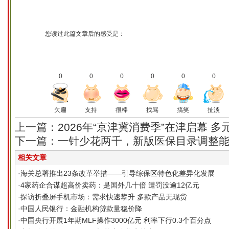
您读过此篇文章后的感受是：
0
0
0
0
0
0
欠扁
支持
很棒
找骂
搞笑
扯淡
上一篇：2026年“京津冀消费季”在津启幕 
下一篇：一针少花两千，新版医保目录调整
相关文章
·
海关总署推出23条改革举措——引导综保区特色化差异化发展
·
4家药企合谋超高价卖药：是国外几十倍 遭罚没逾12亿元
·
探访折叠屏手机市场：需求快速攀升 多款产品无现货
·
中国人民银行：金融机构贷款量稳价降
·
中国央行开展1年期MLF操作3000亿元 利率下行0.3个百分点