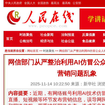
中央人民政府
全国人大
全国政协
最高法
最高检
公安部
时政聚焦
社会新闻
法制报道
反腐倡廉
首页
公检法司
经济与法
社会公益
食品健康
您当前所在位置：
网站首页
>>
时政聚焦
>> 网信部门从严整治利用AI仿冒公众人
网信部门从严整治利用AI仿冒公
营销问题乱象
2025-11-14 10:22:50 来源：新华社 浏
内容提要：
近期，有网络账号利用AI技术仿
直播、短视频等环节发布营销信息，误导网