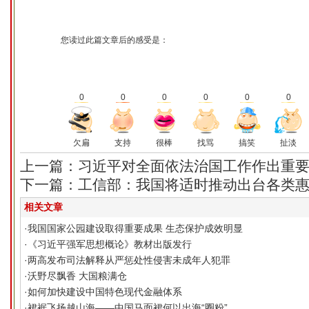
您读过此篇文章后的感受是：
0
0
0
0
0
0
欠扁
支持
很棒
找骂
搞笑
扯淡
上一篇：习近平对全面依法治国工作作出重
下一篇：工信部：我国将适时推动出台各类
相关文章
·
我国国家公园建设取得重要成果 生态保护成效明显
·
《习近平强军思想概论》教材出版发行
·
两高发布司法解释从严惩处性侵害未成年人犯罪
·
沃野尽飘香 大国粮满仓
·
如何加快建设中国特色现代金融体系
·
裙裾飞扬越山海——中国马面裙何以出海“圈粉”